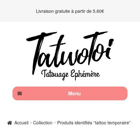
Livraison gratuite à partir de 5.60€
Aller
Aller
à
au
la
contenu
navigation
Menu
Accueil
Accueil
Collection
Produits identifiés “tattoo temporaire”
Kits