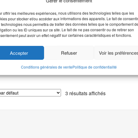
Gérer le consentement
r offrir les meilleures expériences, nous utilisons des technologies telles que les
choir lézard Africain
kies pour stocker et/ou accéder aux informations des appareils. Le fait de consenti
 technologies nous permettra de traiter des données telles que le comportement d
igation ou les ID uniques sur ce site. Le fait de ne pas consentir ou de retirer son
mensions du pochoir: 9,5 × 5,5
Dimensions du pochoir: 10 × 
sentement peut avoir un effet négatif sur certaines caractéristiques et fonctions.
cm
5,60
€
TTC
3,70
€
TTC
Accepter
Refuser
Voir les préférence
Ajouter au panier
Ajouter au panier
Conditions générales de vente
Politique de confidentialité
3 résultats affichés