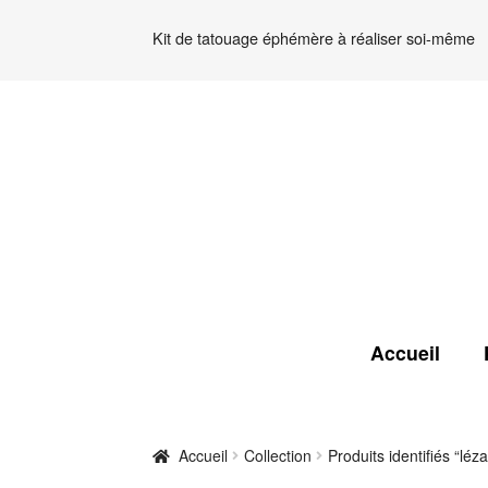
Kit de tatouage éphémère à réaliser soi-même
Aller
Aller
à
au
la
contenu
navigation
Accueil
Accueil
Collection
Produits identifiés “léz