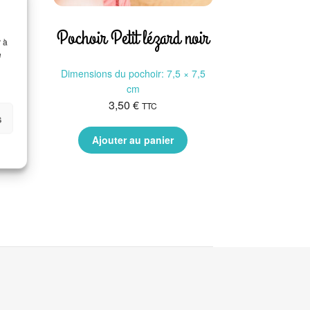
Pochoir Lézard Polynésien
Pochoir Petit lézard noir
r à
e
8 cm
Dimensions du pochoir: 7,5 × 7,5
cm
3,50
€
TTC
s
Ajouter au panier