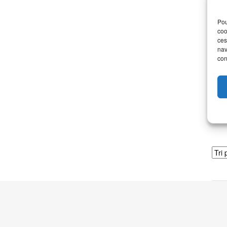
Pou
Po
coo
ces
nav
Di
con