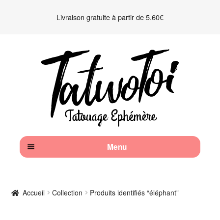
Livraison gratuite à partir de 5.60€
Aller
Aller
à
au
la
contenu
navigation
Menu
Accueil
Accueil
Collection
Produits identifiés “éléphant”
Kits