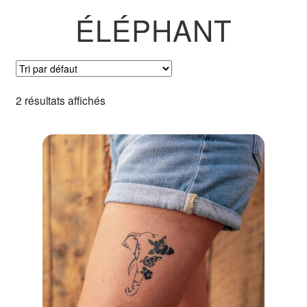
Pochoirs
ÉLÉPHANT
Ouvrir
Accessoires
le
menu
Comment ça marche ?
2 résultats affichés
enfant