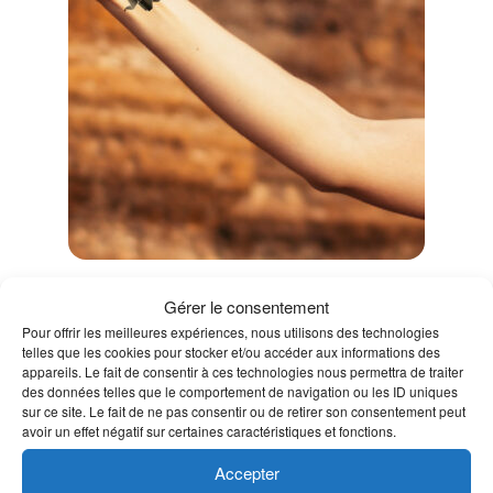
Pochoir Eléphant origami
Gérer le consentement
Pour offrir les meilleures expériences, nous utilisons des technologies
telles que les cookies pour stocker et/ou accéder aux informations des
appareils. Le fait de consentir à ces technologies nous permettra de traiter
Dimensions du pochoir: 7,5 × 7,5 cm
des données telles que le comportement de navigation ou les ID uniques
3,50
€
sur ce site. Le fait de ne pas consentir ou de retirer son consentement peut
TTC
avoir un effet négatif sur certaines caractéristiques et fonctions.
Ajouter au panier
Accepter