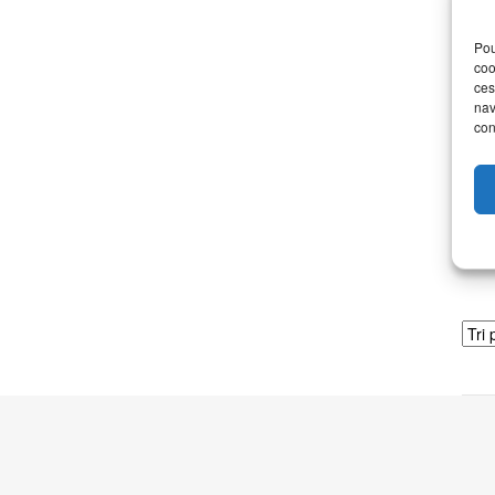
Pou
P
coo
ces
nav
Dime
con