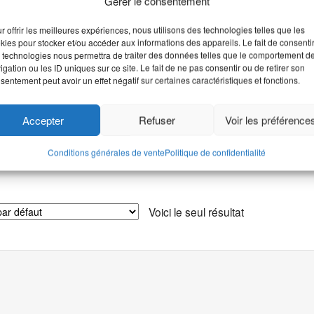
Gérer le consentement
r offrir les meilleures expériences, nous utilisons des technologies telles que les
ochoir Croix Celtique
kies pour stocker et/ou accéder aux informations des appareils. Le fait de consenti
 technologies nous permettra de traiter des données telles que le comportement d
igation ou les ID uniques sur ce site. Le fait de ne pas consentir ou de retirer son
nsions du pochoir: 14,5 × 12,5
sentement peut avoir un effet négatif sur certaines caractéristiques et fonctions.
cm
7,00
€
TTC
Accepter
Refuser
Voir les préférence
Lire la suite
Conditions générales de vente
Politique de confidentialité
Voici le seul résultat