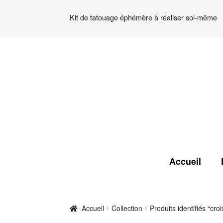
Kit de tatouage éphémère à réaliser soi-même
Aller
Aller
à
au
la
contenu
navigation
Accueil
Accueil
Collection
Produits identifiés “cro