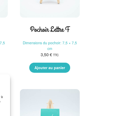
Pochoir Lettre F
7,5
Dimensions du pochoir: 7,5 × 7,5
cm
3,50
€
TTC
Ajouter au panier
r à
e