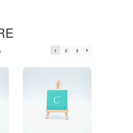
RE
1
2
3
s