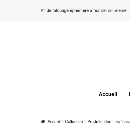
Kit de tatouage éphémère à réaliser soi-même
Aller
Aller
à
au
la
contenu
navigation
Accueil
Accueil
Collection
Produits identifiés “car