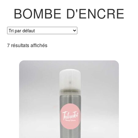
Pochoirs
BOMBE D'ENCRE
Ouvrir
Accessoires
le
menu
Comment ça marche ?
7 résultats affichés
enfant