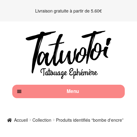
Livraison gratuite à partir de 5.60€
Aller
Aller
à
au
la
contenu
navigation
Menu
Accueil
Accueil
Collection
Produits identifiés “bombe d'encre”
Kits