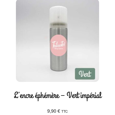
L’encre éphémère – Vert impérial
9,90
€
TTC