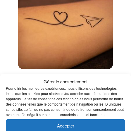
Pochoir Envolé de coeur
Gérer le consentement
Pour offrir les meilleures expériences, nous utilisons des technologies
telles que les cookies pour stocker et/ou accéder aux informations des
appareils. Le fait de consentir à ces technologies nous permettra de traiter
Dimensions du pochoir: 7,5 × 7,5 cm
des données telles que le comportement de navigation ou les ID uniques
3,50
€
sur ce site. Le fait de ne pas consentir ou de retirer son consentement peut
TTC
avoir un effet négatif sur certaines caractéristiques et fonctions.
Lire la suite
Accepter