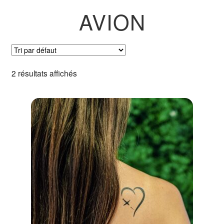
Pochoirs
AVION
Ouvrir
Accessoires
le
menu
Comment ça marche ?
2 résultats affichés
enfant