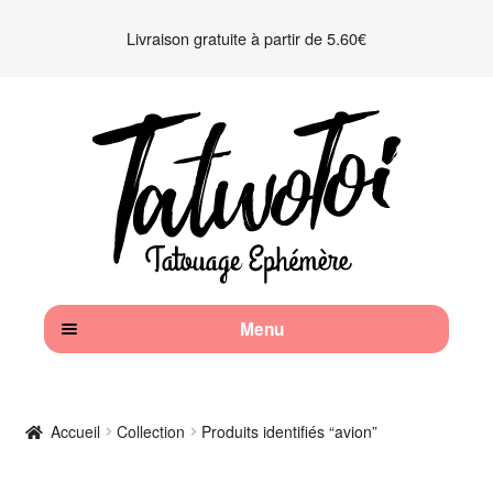
Livraison gratuite à partir de 5.60€
Aller
Aller
à
au
la
contenu
navigation
Menu
Accueil
Accueil
Collection
Produits identifiés “avion”
Kits